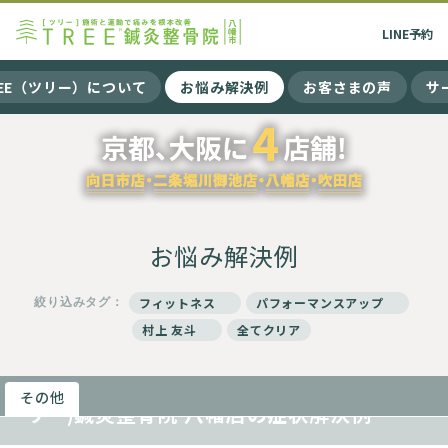
LINE
予約
REE（ツリー）について
お悩み解決例
お客さまの声
サ
お悩み解決例
絞り込みタグ：
フィットネス
パフォーマンスアップ
村上 友斗
全てクリア
ランニング障害 ~スポーツ障害 TREE(ツ
その他
リー)鍼灸整骨院 八幡店の症状解決例~