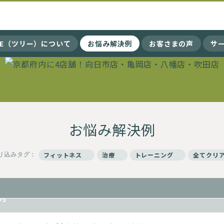
EE（ツリー）について
お悩み解決例
お客さまの声
サ
お悩み解決例
り込みタグ：
フィットネス
治療
トレーニング
全てクリ
障害 ~スポーツ障害 TREE(ツリー)鍼灸整骨院
例~