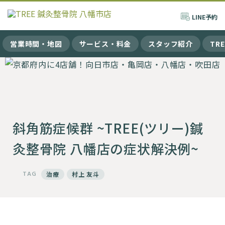
LINE
予約
営業時間・地図
サービス・料金
スタッフ紹介
TR
斜角筋症候群 ~TREE(ツリー)鍼
灸整骨院 八幡店の症状解決例~
TAG
治療
村上 友斗